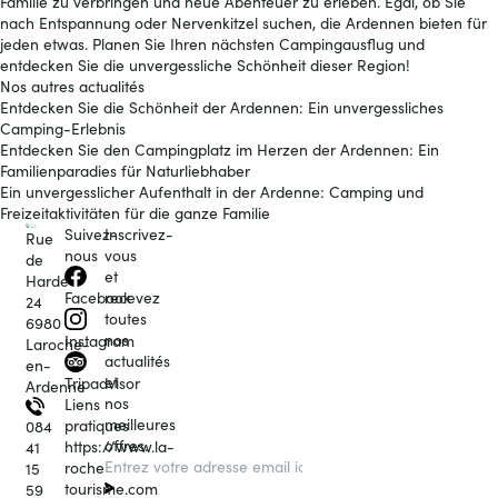
Familie zu verbringen und neue Abenteuer zu erleben. Egal, ob Sie
nach Entspannung oder Nervenkitzel suchen, die Ardennen bieten für
jeden etwas. Planen Sie Ihren nächsten Campingausflug und
entdecken Sie die unvergessliche Schönheit dieser Region!
Nos autres actualités
Entdecken Sie die Schönheit der Ardennen: Ein unvergessliches
Camping-Erlebnis
Entdecken Sie den Campingplatz im Herzen der Ardennen: Ein
Familienparadies für Naturliebhaber
Ein unvergesslicher Aufenthalt in der Ardenne: Camping und
Freizeitaktivitäten für die ganze Familie
Suivez-
Inscrivez-
Rue
nous
vous
de
et
Hardé
recevez
Facebook
24
toutes
6980
nos
Instagram
Laroche-
actualités
en-
et
Tripadvisor
Ardenne
nos
Liens
meilleures
pratiques
084
offres.
https://www.la-
41
roche-
15
tourisme.com
59