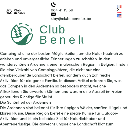
B
e
n
e
lux
C
l
u
b
Benelux
Petit train
Group
B
e
n
e
lux
G
r
o
up
084 41 15 59
touristique
Logo
nl
Club
en
stay@club-benelux.be
La Roche en Ardenne
Benelux
Ouvrir/fer
le
menu
Camping ist eine der besten Möglichkeiten, um die Natur hautnah zu
erleben und unvergessliche Erinnerungen zu schaffen. In den
wunderschönen Ardennen, einer malerischen Region in Belgien, finden
Sie eine Vielzahl von Campingplätzen, die nicht nur eine
atemberaubende Landschaft bieten, sondern auch zahlreiche
Aktivitäten für die ganze Familie. In diesem Artikel erfahren Sie, was
das Campen in den Ardennen so besonders macht, welche
Attraktionen Sie erwarten können und warum eine Auszeit im Freien
genau das Richtige für Sie ist.
Die Schönheit der Ardennen
Die Ardennen sind bekannt für ihre üppigen Wälder, sanften Hügel und
klaren Flüsse. Diese Region bietet eine ideale Kulisse für Outdoor-
Aktivitäten und ist ein beliebtes Ziel für Naturliebhaber und
Abenteuerlustige. Die abwechslungsreiche Landschaft lädt zum