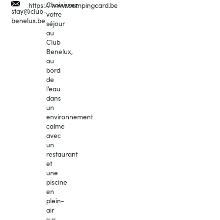
Choisissez
https://www.campingcard.be
stay@club-
votre
benelux.be
séjour
au
Club
Benelux,
au
bord
de
l’eau
dans
un
environnement
calme
avec
un
restaurant
et
une
piscine
en
plein-
air
sur