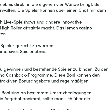
lebnis direkt in die eigenen vier Wände bringt. Bei
erwalten. Die Spieler können über einen Chat mit dem
ch Live-Spielshows und andere innovative
lemon casino
 High Roller attraktiv macht. Das
ten.
 Spieler gerecht zu werden.
mersives Spielerlebnis.
zu gewinnen und bestehende Spieler zu binden. Zu den
 und Cashback-Programme. Diese Boni können den
attraktiven Bonusangebote und regelmäßigen
ten Boni sind an bestimmte Umsatzbedingungen
n Angebot annimmt, sollte man sich über die