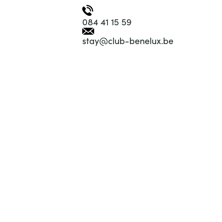
084 41 15 59
stay@club-benelux.be