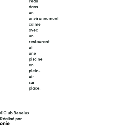
l’eau
dans
un
environnement
calme
avec
un
restaurant
et
une
piscine
en
plein-
air
sur
place.
Réserver
mon
séjour
©Club Benelux
Réalisé par
Onie