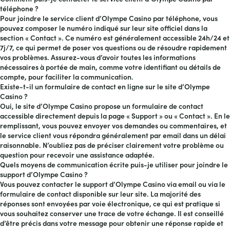
téléphone ?
Pour joindre le service client d’Olympe Casino par téléphone, vous
pouvez composer le numéro indiqué sur leur site officiel dans la
section « Contact ». Ce numéro est généralement accessible 24h/24 et
7j/7, ce qui permet de poser vos questions ou de résoudre rapidement
vos problèmes. Assurez-vous d’avoir toutes les informations
nécessaires à portée de main, comme votre identifiant ou détails de
compte, pour faciliter la communication.
Existe-t-il un formulaire de contact en ligne sur le site d’Olympe
Casino ?
Oui, le site d’Olympe Casino propose un formulaire de contact
accessible directement depuis la page « Support » ou « Contact ». En le
remplissant, vous pouvez envoyer vos demandes ou commentaires, et
le service client vous répondra généralement par email dans un délai
raisonnable. N’oubliez pas de préciser clairement votre problème ou
question pour recevoir une assistance adaptée.
Quels moyens de communication écrite puis-je utiliser pour joindre le
support d’Olympe Casino ?
Vous pouvez contacter le support d’Olympe Casino via email ou via le
formulaire de contact disponible sur leur site. La majorité des
réponses sont envoyées par voie électronique, ce qui est pratique si
vous souhaitez conserver une trace de votre échange. Il est conseillé
d’être précis dans votre message pour obtenir une réponse rapide et