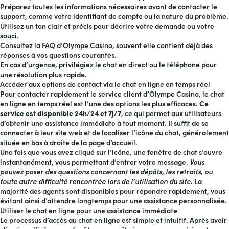
Préparez toutes les informations nécessaires avant de contacter le
support, comme votre identifiant de compte ou la nature du problème.
Utilisez un ton clair et précis pour décrire votre demande ou votre
souci.
Consultez la FAQ d’Olympe Casino, souvent elle contient déjà des
réponses à vos questions courantes.
En cas d’urgence, privilégiez le chat en direct ou le téléphone pour
une résolution plus rapide.
Accéder aux options de contact via le chat en ligne en temps réel
Pour contacter rapidement le service client d’Olympe Casino, le chat
en ligne en temps réel est l’une des options les plus efficaces.
Ce
service est disponible 24h/24 et 7j/7
, ce qui permet aux utilisateurs
d’obtenir une assistance immédiate à tout moment. Il suffit de se
connecter à leur site web et de localiser l’icône du chat, généralement
située en bas à droite de la page d’accueil.
Une fois que vous avez cliqué sur l’icône, une fenêtre de chat s’ouvre
instantanément, vous permettant d’entrer votre message.
Vous
pouvez poser des questions concernant les dépôts, les retraits, ou
toute autre difficulté rencontrée lors de l’utilisation du site
. La
majorité des agents sont disponibles pour répondre rapidement, vous
évitant ainsi d’attendre longtemps pour une assistance personnalisée.
Utiliser le chat en ligne pour une assistance immédiate
Le processus d’accès au chat en ligne est simple et intuitif. Après avoir