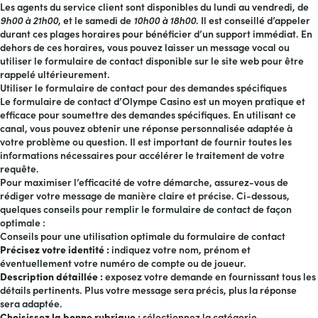
Les agents du service client sont disponibles du lundi au vendredi, de
9h00 à 21h00
, et le samedi de
10h00 à 18h00
. Il est conseillé d’appeler
durant ces plages horaires pour bénéficier d’un support immédiat. En
dehors de ces horaires, vous pouvez laisser un message vocal ou
utiliser le formulaire de contact disponible sur le site web pour être
rappelé ultérieurement.
Utiliser le formulaire de contact pour des demandes spécifiques
Le formulaire de contact d’Olympe Casino est un moyen pratique et
efficace pour soumettre des demandes spécifiques. En utilisant ce
canal, vous pouvez obtenir une réponse personnalisée adaptée à
votre problème ou question. Il est important de fournir toutes les
informations nécessaires pour accélérer le traitement de votre
requête.
Pour maximiser l’efficacité de votre démarche, assurez-vous de
rédiger votre message de manière claire et précise. Ci-dessous,
quelques conseils pour remplir le formulaire de contact de façon
optimale :
Conseils pour une utilisation optimale du formulaire de contact
Précisez votre identité :
indiquez votre nom, prénom et
éventuellement votre numéro de compte ou de joueur.
Description détaillée :
exposez votre demande en fournissant tous les
détails pertinents. Plus votre message sera précis, plus la réponse
sera adaptée.
Choisissez la bonne rubrique :
sélectionnez la catégorie