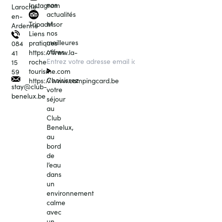
nos
Instagram
Laroche-
actualités
en-
et
Tripadvisor
Ardenne
nos
Liens
meilleures
pratiques
084
offres.
https://www.la-
41
roche-
15
tourisme.com
59
Choisissez
https://www.campingcard.be
stay@club-
votre
benelux.be
séjour
au
Club
Benelux,
au
bord
de
l’eau
dans
un
environnement
calme
avec
un