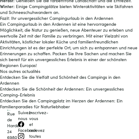
Herbst:
Genießen Sie die farbenfrohe Landschaft und die Erntezeit.
Winter:
Einige Campingplätze bieten Winteraktivitäten wie Skifahren
und Schneeschuhwandern an.
Fazit: Ihr unvergesslicher Campingurlaub in den Ardennen
Ein Campingurlaub in den Ardennen ist eine hervorragende
Möglichkeit, die Natur zu genießen, neue Abenteuer zu erleben und
wertvolle Zeit mit der Familie zu verbringen. Mit einer Vielzahl von
Aktivitäten, köstlicher lokaler Küche und familienfreundlichen
Einrichtungen ist es der perfekte Ort, um sich zu entspannen und neue
Erinnerungen zu schaffen. Packen Sie Ihre Sachen und machen Sie
sich bereit für ein unvergessliches Erlebnis in einer der schönsten
Regionen Europas!
Nos autres actualités
Entdecken Sie die Vielfalt und Schönheit des Campings in den
Ardennen
Entdecken Sie die Schönheit der Ardennen: Ein unvergessliches
Camping-Erlebnis
Entdecken Sie den Campingplatz im Herzen der Ardennen: Ein
Familienparadies für Naturliebhaber
Suivez-
Inscrivez-
Rue
nous
vous
de
et
Hardé
recevez
Facebook
24
toutes
6980