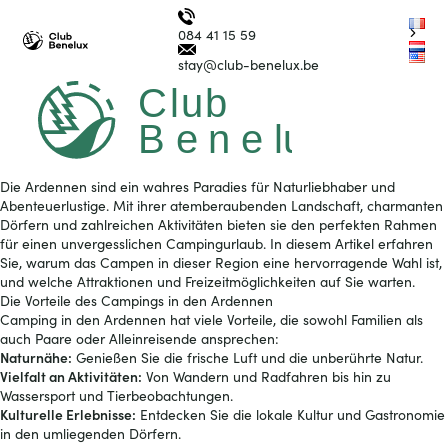
B
e
n
e
lux
C
l
u
b
Benelux
Petit train
Group
B
e
n
e
lux
G
r
o
up
084 41 15 59
touristique
Logo
nl
Club
en
stay@club-benelux.be
La Roche en Ardenne
Benelux
Ouvrir/fer
le
menu
Die Ardennen sind ein wahres Paradies für Naturliebhaber und
Abenteuerlustige. Mit ihrer atemberaubenden Landschaft, charmanten
Dörfern und zahlreichen Aktivitäten bieten sie den perfekten Rahmen
für einen unvergesslichen Campingurlaub. In diesem Artikel erfahren
Sie, warum das Campen in dieser Region eine hervorragende Wahl ist,
und welche Attraktionen und Freizeitmöglichkeiten auf Sie warten.
Die Vorteile des Campings in den Ardennen
Camping in den Ardennen hat viele Vorteile, die sowohl Familien als
auch Paare oder Alleinreisende ansprechen:
Naturnähe:
Genießen Sie die frische Luft und die unberührte Natur.
Vielfalt an Aktivitäten:
Von Wandern und Radfahren bis hin zu
Wassersport und Tierbeobachtungen.
Kulturelle Erlebnisse:
Entdecken Sie die lokale Kultur und Gastronomie
in den umliegenden Dörfern.