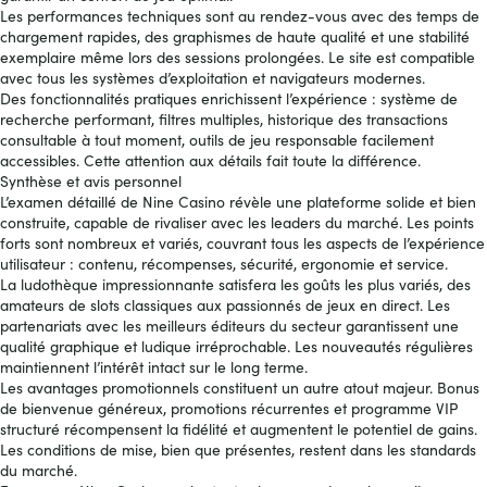
Les performances techniques sont au rendez-vous avec des temps de
chargement rapides, des graphismes de haute qualité et une stabilité
exemplaire même lors des sessions prolongées. Le site est compatible
avec tous les systèmes d’exploitation et navigateurs modernes.
Des fonctionnalités pratiques enrichissent l’expérience : système de
recherche performant, filtres multiples, historique des transactions
consultable à tout moment, outils de jeu responsable facilement
accessibles. Cette attention aux détails fait toute la différence.
Synthèse et avis personnel
L’examen détaillé de Nine Casino révèle une plateforme solide et bien
construite, capable de rivaliser avec les leaders du marché. Les points
forts sont nombreux et variés, couvrant tous les aspects de l’expérience
utilisateur : contenu, récompenses, sécurité, ergonomie et service.
La ludothèque impressionnante satisfera les goûts les plus variés, des
amateurs de slots classiques aux passionnés de jeux en direct. Les
partenariats avec les meilleurs éditeurs du secteur garantissent une
qualité graphique et ludique irréprochable. Les nouveautés régulières
maintiennent l’intérêt intact sur le long terme.
Les avantages promotionnels constituent un autre atout majeur. Bonus
de bienvenue généreux, promotions récurrentes et programme VIP
structuré récompensent la fidélité et augmentent le potentiel de gains.
Les conditions de mise, bien que présentes, restent dans les standards
du marché.