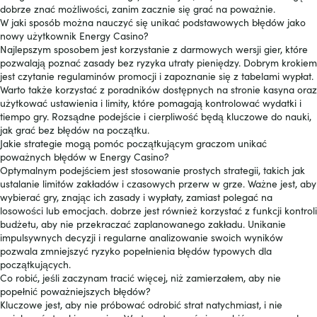
dobrze znać możliwości, zanim zacznie się grać na poważnie.
W jaki sposób można nauczyć się unikać podstawowych błędów jako
nowy użytkownik Energy Casino?
Najlepszym sposobem jest korzystanie z darmowych wersji gier, które
pozwalają poznać zasady bez ryzyka utraty pieniędzy. Dobrym krokiem
jest czytanie regulaminów promocji i zapoznanie się z tabelami wypłat.
Warto także korzystać z poradników dostępnych na stronie kasyna oraz
użytkować ustawienia i limity, które pomagają kontrolować wydatki i
tiempo gry. Rozsądne podejście i cierpliwość będą kluczowe do nauki,
jak grać bez błędów na początku.
Jakie strategie mogą pomóc początkującym graczom unikać
poważnych błędów w Energy Casino?
Optymalnym podejściem jest stosowanie prostych strategii, takich jak
ustalanie limitów zakładów i czasowych przerw w grze. Ważne jest, aby
wybierać gry, znając ich zasady i wypłaty, zamiast polegać na
losowości lub emocjach. dobrze jest również korzystać z funkcji kontroli
budżetu, aby nie przekraczać zaplanowanego zakładu. Unikanie
impulsywnych decyzji i regularne analizowanie swoich wyników
pozwala zmniejszyć ryzyko popełnienia błędów typowych dla
początkujących.
Co robić, jeśli zaczynam tracić więcej, niż zamierzałem, aby nie
popełnić poważniejszych błędów?
Kluczowe jest, aby nie próbować odrobić strat natychmiast, i nie