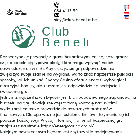
B
e
n
e
lux
C
l
u
b
Benelux
Petit train
Group
B
e
n
e
lux
G
r
o
up
084 41 15 59
touristique
Logo
nl
Club
en
stay@club-benelux.be
La Roche en Ardenne
Benelux
Ouvrir/fer
le
menu
Rozpoczynając przygodę z grami hazardowymi online, nowi gracze
często popełniają typowe błędy, które mogą wpłynąć na ich
doświadczenie i wyniki. Aby cieszyć się grą odpowiedzialnie i
zwiększyć swoje szanse na wygraną, warto znać najczęstsze pułapki i
sposoby, jak ich unikać. Energy Casino oferuje szeroki wybór gier i
atrakcyjne bonusy, ale kluczem jest odpowiedzialne podejście i
świadoma gra.
Jednym z najczęstszych błędów jest brak odpowiedniego zaplanowania
budżetu na grę. Nowicjusze często tracą kontrolę nad swoimi
wydatkami, co może prowadzić do poważnych problemów
finansowych. Dlatego ważne jest ustalenie limitów i trzymanie się ich
podczas każdej sesji. Więcej informacji na temat bezpiecznej gry
znajdziesz na stronie
https://energycasino.org.pl/
.
Kolejnym powszechnym błędem jest zbyt szybkie podejmowanie