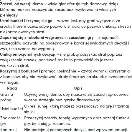
Zacznij od wersji demo
– wiele gier oferuje tryb darmowy, dzięki
któremu możesz nauczyć się zasad bez ryzykowania własnych
pieniędzy.
Ustal budżet i trzymaj się go
– ważne jest, aby grać wyłącznie za
środki, które możesz sobie pozwolić stracić, co pozwoli uniknąć stresu i
niekontrolowanych strat.
Zapoznaj się z tabelami wygranych i zasadami gry
– znajomość
szczegółów pozwala na podejmowanie bardziej świadomych decyzji i
zwiększa szanse na wygraną.
Unikaj emocjonalnych decyzji
– nie próbuj odzyskać strat poprzez
zwiększenie stawek, ponieważ może to prowadzić do jeszcze
większych strat.
Korzystaj z bonusów i promocji ostrożnie
– czytaj warunki korzystania
z bonusów, aby nie ryzykować utraty środków na skutek nieznajomości
wymagań.
Rada
Opis
Gra na
Używaj wersji demo, aby nauczyć się zasad i opracować
próbę
własne strategie bez ryzyka finansowego.
Określ sumę, którą możesz przeznaczyć na grę i trzymaj
Ustal budżet
się jej.
Znajomość
Przeczytaj zasady, tabelę wygranych oraz poznaj funkcje
gry
gry, by lepiej ją rozumieć.
Kontroluj
Nie podejmuj pochopnych decyzji pod wpływem emocji,