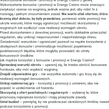
Wykorzystanie bonusów i promocji w Energy Casino może znacząco
zwiększyć szanse na wygraną, jednak ważne jest, aby robić to z
Nie warto ufać ofertom, które
rozwagą i pełnym zrozumieniem zasad.
brzmią zbyt dobrze, by były prawdziwe
, ponieważ wiele promocji ma
ukryte warunki, które mogą ograniczyć możliwość skorzystania z
wygranych lub wydłużyć czas realizacji wymagań obrotu.
Przed skorzystaniem z dowolnej promocji, warto dokładnie przeczytać
regulamin, aby uniknąć nieporozumień i niepotrzebnego stresu.
Świadomość warunków i ograniczeń pozwoli na mądre korzystanie z
dostępnych bonusów
i zminimalizuje możliwość popełnienia
podstawowych błędów, które mogłyby prowadzić do utraty
bonusowych środków.
Jak mądrze korzystać z bonusów i promocji w Energy Casino?
Sprawdzaj warunki obrotu
– upewnij się, ile trzeba obrócić bonusowe
fundusze, aby móc wypłacić wygraną.
Znajdź odpowiednie gry
– nie wszystkie automaty i gry liczą się do
realizacji wymagań bonusowych.
Unikaj nadmiernej gry
– korzystaj z promocji z umiarem, aby nie
popaść w uzależnienie od hazardu.
Skorzystaj z ofert powitalnych i regularnych
– wybieraj te, które
przynoszą największe korzyści i mają przejrzyste zasady.
Ustal budżet
– pamiętaj, by nie przekraczać określonych limitów, nawet
podczas korzystania z promocji.