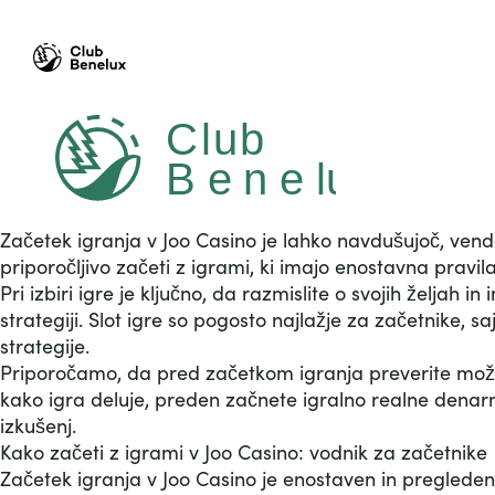
B
e
n
e
lux
C
l
u
b
Benelux
Petit train
Group
B
e
n
e
lux
G
r
o
up
touristique
Logo
La Roche en Ardenne
Club
Benelux
Začetek igranja v
Joo Casino
je lahko navdušujoč, vend
priporočljivo začeti z igrami, ki imajo enostavna pravi
Pri izbiri igre je ključno, da razmislite o svojih željah in
strategiji. Slot igre so pogosto najlažje za začetnike, 
strategije.
Priporočamo, da pred začetkom igranja preverite možno
kako igra deluje, preden začnete igralno realne denarne
izkušenj.
Kako začeti z igrami v Joo Casino: vodnik za začetnike
Začetek igranja v Joo Casino je enostaven in pregled