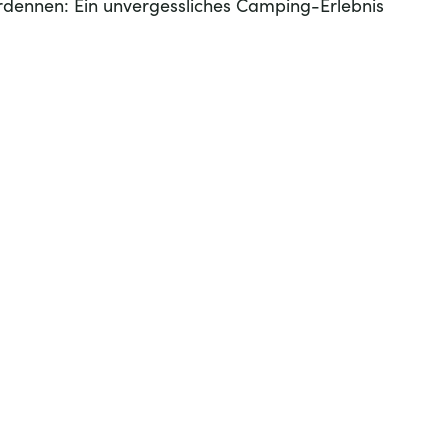
Ardennen: Ein unvergessliches Camping-Erlebnis