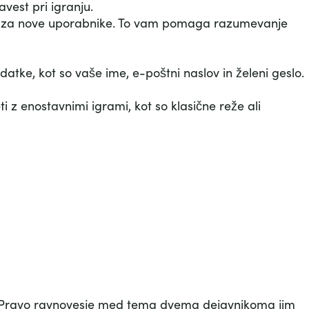
vest pri igranju.
nuja za nove uporabnike. To vam pomaga razumevanje
odatke, kot so vaše ime, e-poštni naslov in želeni geslo.
ti z enostavnimi igrami, kot so klasične reže ali
tki. Pravo ravnovesje med tema dvema dejavnikoma jim