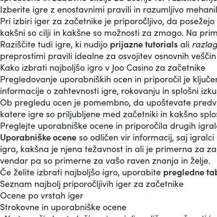
Izberite igre z enostavnimi pravili in razumljivo mehani
Pri izbiri iger za začetnike je priporočljivo, da posežejo 
kakšni so cilji in kakšne so možnosti za zmago. Na prim
prijazne tutorials
razlag
Raziščite tudi igre, ki nudijo
ali
preprostimi pravili idealne za osvojitev osnovnih vešč
Kako izbrati najboljšo igro v Joo Casino za začetnike
Pregledovanje uporabniških ocen in priporočil je ključ
informacije o zahtevnosti igre, rokovanju in splošni izk
Ob pregledu ocen je pomembno, da upoštevate predvsem 
katere igre so priljubljene med začetniki in kakšno spl
Preglejte uporabniške ocene in priporočila drugih igral
Uporabniške ocene
so odličen vir informacij, saj igral
igra, kakšna je njena težavnost in ali je primerna za z
vendar pa so primerne za vašo raven znanja in želje.
pregledne ta
Če želite izbrati najboljšo igro, uporabite
Seznam najbolj priporočljivih iger za začetnike
Ocene po vrstah iger
Strokovne in uporabniške ocene