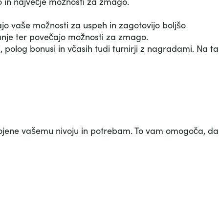
njo in največje možnosti za zmago.
čajo vaše možnosti za uspeh in zagotovijo boljšo
anje ter povečajo možnosti za zmago.
i, polog bonusi in včasih tudi turnirji z nagradami. Na ta
lagojene vašemu nivoju in potrebam. To vam omogoča, da