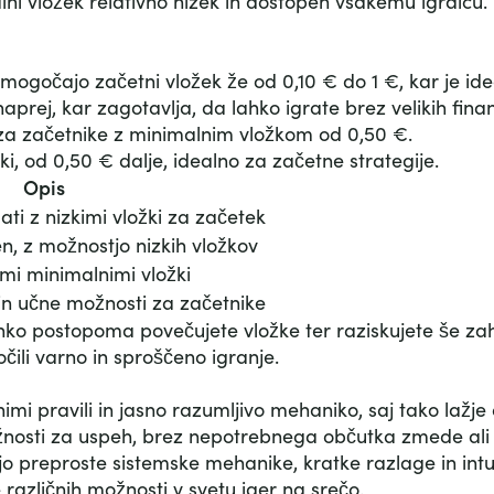
alni vložek relativno nizek in dostopen vsakemu igralc
ogočajo začetni vložek že od 0,10 € do 1 €, kar je idealn
aprej, kar zagotavlja, da lahko igrate brez velikih fina
e za začetnike z minimalnim vložkom od 0,50 €.
, od 0,50 € dalje, idealno za začetne strategije.
Opis
ati z nizkimi vložki za začetek
jen, z možnostjo nizkih vložkov
imi minimalnimi vložki
in učne možnosti za začetnike
ahko postopoma povečujete vložke ter raziskujete še z
čili varno in sproščeno igranje.
 pravili in jasno razumljivo mehaniko, saj tako lažje os
ožnosti za uspeh, brez nepotrebnega občutka zmede ali f
ajo preproste sistemske mehanike, kratke razlage in intu
različnih možnosti v svetu iger na srečo.