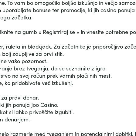
me. To vam bo omogočilo boljšo izkušnjo in večjo samoza
 in uporabljate bonuse ter promocije, ki jih casino po
mega začetka.
Kliknite na gumb « Registriraj se » in vnesite potrebne p
r, ruleta in blackjack. Za začetnike je priporočljivo zače
olj zaupljive za prvi stik.
tegne vašo pozornost.
nje brez tveganja, da se seznanite z igro.
stvo na svoj račun prek varnih plačilnih mest.
, ko pridobivate več izkušenj.
 za pravi denar.
ki jih ponuja Joo Casino.
t si lahko privoščite izgubiti.
im denarjem.
 razumejo razmerje med tveganjem in potencialnimi dobi