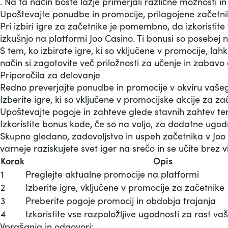
. Na ta način boste lažje primerjali različne možnosti in
Upoštevajte ponudbe in promocije, prilagojene začetn
Pri izbiri igre za začetnike je pomembno, da izkoristit
izkušnjo na platformi Joo Casino. Ti bonusi so posebe
S tem, ko izbirate igre, ki so vključene v promocije, lah
način si zagotovite več priložnosti za učenje in zabavo
Priporočila za delovanje
Redno preverjajte ponudbe in promocije v okviru vaše
Izberite igre, ki so vključene v promocijske akcije za za
Upoštevajte pogoje in zahteve glede stavnih zahtev ter 
Izkoristite bonus kode, če so na voljo, za dodatne ugodn
Skupno gledano, zadovoljstvo in uspeh začetnika v Joo 
varneje raziskujete svet iger na srečo in se učite brez vi
Korak
Opis
1
Preglejte aktualne promocije na platformi
2
Izberite igre, vključene v promocije za začetnike
3
Preberite pogoje promocij in obdobja trajanja
4
Izkoristite vse razpoložljive ugodnosti za rast va
Vprašanja in odgovori: