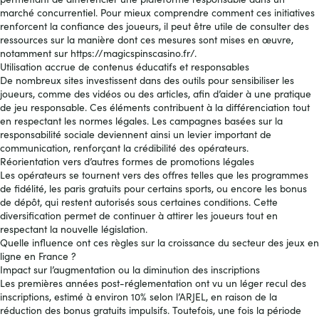
marché concurrentiel. Pour mieux comprendre comment ces initiatives
renforcent la confiance des joueurs, il peut être utile de consulter des
ressources sur la manière dont ces mesures sont mises en œuvre,
notamment sur
https://magicspinscasino.fr/
.
Utilisation accrue de contenus éducatifs et responsables
De nombreux sites investissent dans des outils pour sensibiliser les
joueurs, comme des vidéos ou des articles, afin d’aider à une pratique
de jeu responsable. Ces éléments contribuent à la différenciation tout
en respectant les normes légales. Les campagnes basées sur la
responsabilité sociale deviennent ainsi un levier important de
communication, renforçant la crédibilité des opérateurs.
Réorientation vers d’autres formes de promotions légales
Les opérateurs se tournent vers des offres telles que les programmes
de fidélité, les paris gratuits pour certains sports, ou encore les bonus
de dépôt, qui restent autorisés sous certaines conditions. Cette
diversification permet de continuer à attirer les joueurs tout en
respectant la nouvelle législation.
Quelle influence ont ces règles sur la croissance du secteur des jeux en
ligne en France ?
Impact sur l’augmentation ou la diminution des inscriptions
Les premières années post-réglementation ont vu un léger recul des
inscriptions, estimé à environ 10% selon l’ARJEL, en raison de la
réduction des bonus gratuits impulsifs. Toutefois, une fois la période