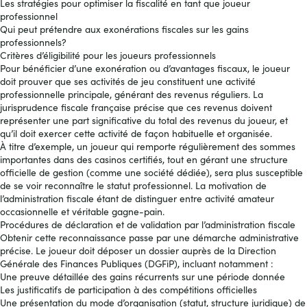
Les stratégies pour optimiser la fiscalité en tant que joueur
professionnel
Qui peut prétendre aux exonérations fiscales sur les gains
professionnels?
Critères d’éligibilité pour les joueurs professionnels
Pour bénéficier d’une exonération ou d’avantages fiscaux, le joueur
doit prouver que ses activités de jeu constituent une activité
professionnelle principale, générant des revenus réguliers. La
jurisprudence fiscale française précise que ces revenus doivent
représenter une part significative du total des revenus du joueur, et
qu’il doit exercer cette activité de façon habituelle et organisée.
À titre d’exemple, un joueur qui remporte régulièrement des sommes
importantes dans des casinos certifiés, tout en gérant une structure
officielle de gestion (comme une société dédiée), sera plus susceptible
de se voir reconnaître le statut professionnel. La motivation de
l’administration fiscale étant de distinguer entre activité amateur
occasionnelle et véritable gagne-pain.
Procédures de déclaration et de validation par l’administration fiscale
Obtenir cette reconnaissance passe par une démarche administrative
précise. Le joueur doit déposer un dossier auprès de la Direction
Générale des Finances Publiques (DGFiP), incluant notamment :
Une preuve détaillée des gains récurrents sur une période donnée
Les justificatifs de participation à des compétitions officielles
Une présentation du mode d’organisation (statut, structure juridique) de