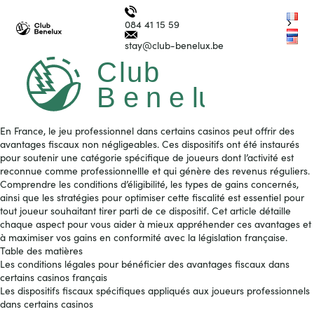
B
e
n
e
lux
C
l
u
b
Benelux
Petit train
Group
B
e
n
e
lux
G
r
o
up
084 41 15 59
touristique
Logo
nl
Club
en
stay@club-benelux.be
La Roche en Ardenne
Benelux
Ouvrir/fer
le
menu
En France, le jeu professionnel dans certains casinos peut offrir des
avantages fiscaux non négligeables. Ces dispositifs ont été instaurés
pour soutenir une catégorie spécifique de joueurs dont l’activité est
reconnue comme professionnellle et qui génère des revenus réguliers.
Comprendre les conditions d’éligibilité, les types de gains concernés,
ainsi que les stratégies pour optimiser cette fiscalité est essentiel pour
tout joueur souhaitant tirer parti de ce dispositif. Cet article détaille
chaque aspect pour vous aider à mieux appréhender ces avantages et
à maximiser vos gains en conformité avec la législation française.
Table des matières
Les conditions légales pour bénéficier des avantages fiscaux dans
certains casinos français
Les dispositifs fiscaux spécifiques appliqués aux joueurs professionnels
dans certains casinos