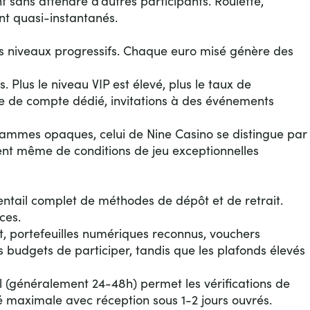
 sans attendre d’autres participants. Roulette,
nt quasi-instantanés.
rs niveaux progressifs. Chaque euro misé génère des
. Plus le niveau VIP est élevé, plus le taux de
ire de compte dédié, invitations à des événements
grammes opaques, celui de Nine Casino se distingue par
cient même de conditions de jeu exceptionnelles
ventail complet de méthodes de dépôt et de retrait.
ces.
t, portefeuilles numériques reconnus, vouchers
budgets de participer, tandis que les plafonds élevés
ial (généralement 24-48h) permet les vérifications de
ité maximale avec réception sous 1-2 jours ouvrés.