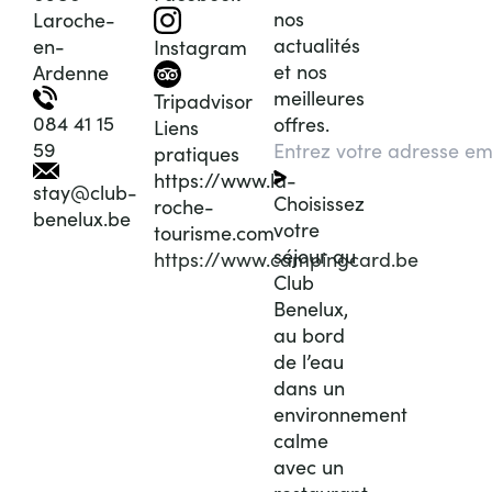
nos
Laroche-
actualités
en-
Instagram
et nos
Ardenne
meilleures
Tripadvisor
084 41 15
offres.
Liens
59
pratiques
https://www.la-
stay@club-
Choisissez
roche-
benelux.be
votre
tourisme.com
séjour au
https://www.campingcard.be
Club
Benelux,
au bord
de l’eau
dans un
environnement
calme
avec un