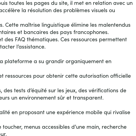
 toutes les pages du site, il met en relation avec un
accélère la résolution des problèmes visuels ou
. Cette maîtrise linguistique élimine les malentendus
entaires et bancaires des pays francophones.
o et des FAQ thématiques. Ces ressources permettent
cter l’assistance.
, la plateforme a su grandir organiquement en
t ressources pour obtenir cette autorisation officielle
 des tests d’équité sur les jeux, des vérifications de
ueurs un environnement sûr et transparent.
lité en proposant une expérience mobile qui rivalise
le toucher, menus accessibles d’une main, recherche
ur.