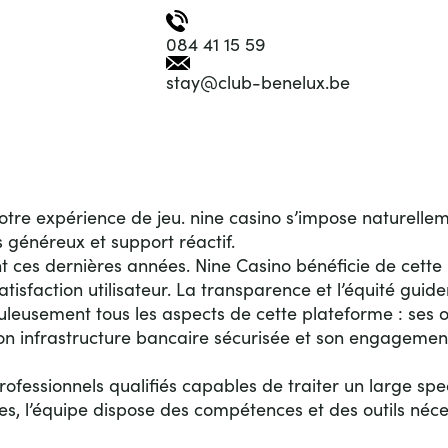
084 41 15 59
stay@club-benelux.be
votre expérience de jeu.
nine casino
s’impose naturellem
s généreux et support réactif.
nt ces dernières années. Nine Casino bénéficie de cet
tisfaction utilisateur. La transparence et l’équité guid
leusement tous les aspects de cette plateforme : ses ori
on infrastructure bancaire sécurisée et son engagement
fessionnels qualifiés capables de traiter un large spe
s, l’équipe dispose des compétences et des outils néce