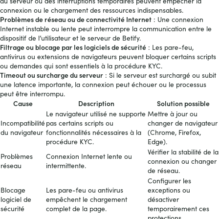
du serveur ou des interruptions temporaires peuvent empêcher la
connexion ou le chargement des ressources indispensables.
Problèmes de réseau ou de connectivité Internet
: Une connexion
Internet instable ou lente peut interrompre la communication entre le
dispositif de l’utilisateur et le serveur de Betify.
Filtrage ou blocage par les logiciels de sécurité
: Les pare-feu,
antivirus ou extensions de navigateurs peuvent bloquer certains scripts
ou demandes qui sont essentiels à la procédure KYC.
Timeout ou surcharge du serveur
: Si le serveur est surchargé ou subit
une latence importante, la connexion peut échouer ou le processus
peut être interrompu.
Cause
Description
Solution possible
Le navigateur utilisé ne supporte
Mettre à jour ou
Incompatibilité
pas certains scripts ou
changer de navigateur
du navigateur
fonctionnalités nécessaires à la
(Chrome, Firefox,
procédure KYC.
Edge).
Vérifier la stabilité de la
Problèmes
Connexion Internet lente ou
connexion ou changer
réseau
intermittente.
de réseau.
Configurer les
Blocage
Les pare-feu ou antivirus
exceptions ou
logiciel de
empêchent le chargement
désactiver
sécurité
complet de la page.
temporairement ces
protections.