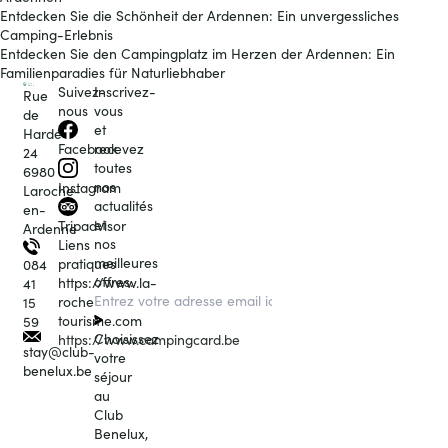
Entdecken Sie die Schönheit der Ardennen: Ein unvergessliches
Camping-Erlebnis
Entdecken Sie den Campingplatz im Herzen der Ardennen: Ein
Familienparadies für Naturliebhaber
Suivez-
Inscrivez-
Rue
nous
vous
de
et
Hardé
recevez
Facebook
24
toutes
6980
nos
Instagram
Laroche-
actualités
en-
et
Tripadvisor
Ardenne
nos
Liens
meilleures
pratiques
084
offres.
https://www.la-
41
roche-
15
tourisme.com
59
Choisissez
https://www.campingcard.be
stay@club-
votre
benelux.be
séjour
au
Club
Benelux,