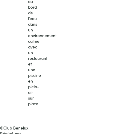
au
bord
de
l’eau
dans
un
environnement
calme
avec
un
restaurant
et
une
piscine
en
plein-
air
sur
place.
Réserver
mon
séjour
©Club Benelux
Réalisé par