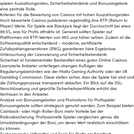
spielen Auszahlungsraten, Sicherheitsstandards und Bonusangebote
eine zentrale Rolle.
Kriterien für die Bewertung von Casinos mit hohen Auszahlungsraten
Hoch bewertete Casinos publizieren regelmäßig ihre RTP (Return to
Player) Werte. Für Spiele wie Blackjack liegt der Durchschnitt bei etwa
99.5%, was für Profis attraktiv ist. Generell sollten Spieler auf
Plattformen mit RTP-Werten von 96% und höher setzen. Zudem ist die
Softwarequalität entscheidend – moderne, zertifizierte
Zufallszahlengeneratoren (RNG) garantieren faire Ergebnisse.
Untersuchung der Lizenzierung und Sicherheitsstandards
Sicherheit ist fundamentaler Bestandteil eines guten Online Casinos.
Lizenzierte Anbieter unterliegen strengen Auflagen der
Regulierungsbehörden wie der Malta Gaming Authority oder der UK
Gambling Commission. Diese stellen sicher, dass die Spiele fair sind und
die Zahlungsprozesse transparent ablaufen. Ein Blick auf die SSL-
Verschlüsselung und geprüfte Sicherheitszertifikate erhöht das
Vertrauen in den Anbieter.
Analyse von Bonusangeboten und Promotions für Profispieler
Bonusangebote sollten strategisch genutzt werden. Zum Beispiel bieten
Cashback- oder High-Roller-Boni mehr Vorteile bei der
Risikoabsicherung. Professionelle Spieler vergleichen genau die
Umsatzbedingungen der Boni, um deren Wert realistisch einschätzen
zu können.
Technologische Hilfsmittel und Tools für Profis am Spieltisch