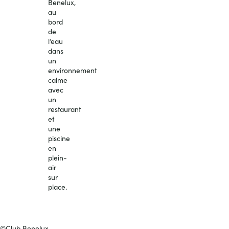
Benelux,
au
bord
de
l’eau
dans
un
environnement
calme
avec
un
restaurant
et
une
piscine
en
plein-
air
sur
place.
Réserver
mon
séjour
©Club Benelux