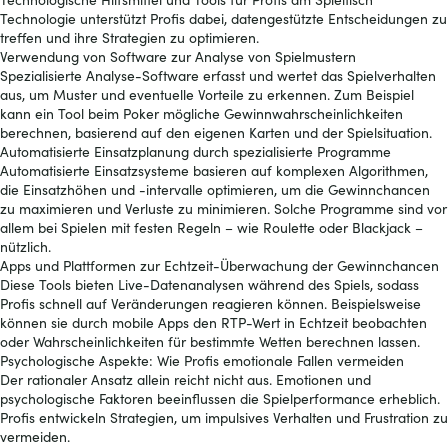
Technologie unterstützt Profis dabei, datengestützte Entscheidungen zu
treffen und ihre Strategien zu optimieren.
Verwendung von Software zur Analyse von Spielmustern
Spezialisierte Analyse-Software erfasst und wertet das Spielverhalten
aus, um Muster und eventuelle Vorteile zu erkennen. Zum Beispiel
kann ein Tool beim Poker mögliche Gewinnwahrscheinlichkeiten
berechnen, basierend auf den eigenen Karten und der Spielsituation.
Automatisierte Einsatzplanung durch spezialisierte Programme
Automatisierte Einsatzsysteme basieren auf komplexen Algorithmen,
die Einsatzhöhen und -intervalle optimieren, um die Gewinnchancen
zu maximieren und Verluste zu minimieren. Solche Programme sind vor
allem bei Spielen mit festen Regeln – wie Roulette oder Blackjack –
nützlich.
Apps und Plattformen zur Echtzeit-Überwachung der Gewinnchancen
Diese Tools bieten Live-Datenanalysen während des Spiels, sodass
Profis schnell auf Veränderungen reagieren können. Beispielsweise
können sie durch mobile Apps den RTP-Wert in Echtzeit beobachten
oder Wahrscheinlichkeiten für bestimmte Wetten berechnen lassen.
Psychologische Aspekte: Wie Profis emotionale Fallen vermeiden
Der rationaler Ansatz allein reicht nicht aus. Emotionen und
psychologische Faktoren beeinflussen die Spielperformance erheblich.
Profis entwickeln Strategien, um impulsives Verhalten und Frustration zu
vermeiden.