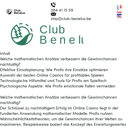
B
e
n
e
lux
C
l
u
b
Benelux
Petit train
Group
B
e
n
e
lux
G
r
o
up
084 41 15 59
touristique
Logo
nl
Club
en
stay@club-benelux.be
La Roche en Ardenne
Benelux
Ouvrir/fer
le
menu
Inhalt
Welche mathematischen Ansätze verbessern die Gewinnchancen
nachhaltig?
Effektive Einsatzplanung: Wie Profis ihre Einsätze optimieren
Auswahl der besten Online Casinos für profitables Spielen
Technologische Hilfsmittel und Tools für Profis am Spieltisch
Psychologische Aspekte: Wie Profis emotionale Fallen vermeiden
Welche mathematischen Ansätze verbessern die Gewinnchancen
nachhaltig?
Der Schlüssel zu nachhaltigem Erfolg im Online Casino liegt in der
fundierten Anwendung mathematischer Modelle. Profis nutzen
Wahrscheinlichkeitstheorien, um die Gewinnchancen ihrer Wetten zu
maximieren. Beispielsweise basiert das Konzept des Erwartungswertes