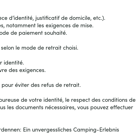
d’identité, justificatif de domicile, etc.).
es, notamment les exigences de mise.
mode de paiement souhaité.
selon le mode de retrait choisi.
 identité.
vre des exigences.
our éviter des refus de retrait.
oureuse de votre identité, le respect des conditions de
tous les documents nécessaires, vous pouvez effectuer
Ardennen: Ein unvergessliches Camping-Erlebnis