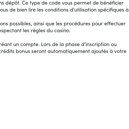
 sans dépôt. Ce type de code vous permet de bénéficier
s de bien lire les conditions d’utilisation spécifiques à
ons possibles, ainsi que les procédures pour effectuer
espectant les règles du casino.
créant un compte. Lors de la phase d’inscription ou
es crédits bonus seront automatiquement ajoutés à votre