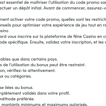
 est essentiel de maîtriser l’utilisation du code promo
fectuer un dépôt initial. Avant de commencer, assurez-vou
t activer votre code promo, quelles sont les restricti
onseils pour optimiser votre expérience de jeu tout en r
asino
abord vous inscrire sur la plateforme de Nine Casino en 
ode spécifique. Ensuite, validez votre inscription, et l
lables que dans certains pays.
de l’utilisation du bonus peut être restreint.
n, vérifiez-la attentivement.
ux ou catégories.
se liées au bonus.
plètement validés dans votre profil.
 méthode préférée.
es montants minimums et maximums autorisés.