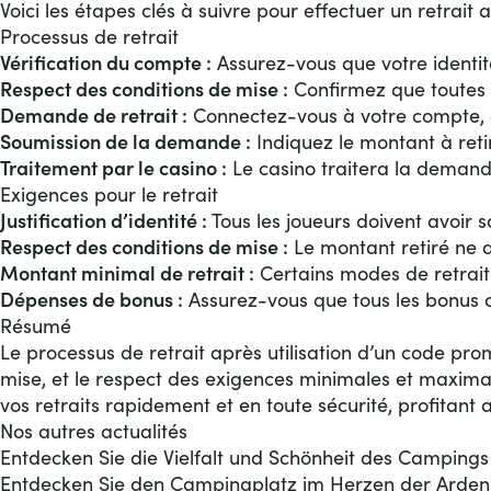
Voici les étapes clés à suivre pour effectuer un retrait 
Processus de retrait
Vérification du compte :
Assurez-vous que votre identité 
Respect des conditions de mise :
Confirmez que toutes 
Demande de retrait :
Connectez-vous à votre compte, al
Soumission de la demande :
Indiquez le montant à ret
Traitement par le casino :
Le casino traitera la demande
Exigences pour le retrait
Justification d’identité :
Tous les joueurs doivent avoir s
Respect des conditions de mise :
Le montant retiré ne d
Montant minimal de retrait :
Certains modes de retrait
Dépenses de bonus :
Assurez-vous que tous les bonus o
Résumé
Le processus de retrait après utilisation d’un code pro
mise, et le respect des exigences minimales et maximal
vos retraits rapidement et en toute sécurité, profitant 
Nos autres actualités
Entdecken Sie die Vielfalt und Schönheit des Camping
Entdecken Sie den Campingplatz im Herzen der Ardenn