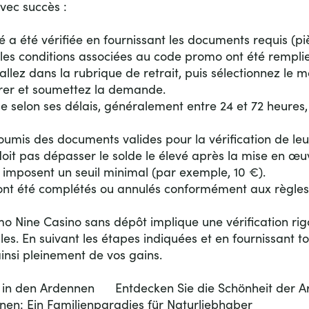
avec succès :
a été vérifiée en fournissant les documents requis (pièce 
les conditions associées au code promo ont été rempli
lez dans la rubrique de retrait, puis sélectionnez le 
irer et soumettez la demande.
 selon ses délais, généralement entre 24 et 72 heures, 
oumis des documents valides pour la vérification de leur
oit pas dépasser le solde le élevé après la mise en œu
 imposent un seuil minimal (par exemple, 10 €).
nt été complétés ou annulés conformément aux règles p
mo Nine Casino sans dépôt implique une vérification rig
es. En suivant les étapes indiquées et en fournissant 
ainsi pleinement de vos gains.
s in den Ardennen
Entdecken Sie die Schönheit der 
en: Ein Familienparadies für Naturliebhaber