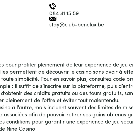
084 41 15 59
stay@club-benelux.be
s pour profiter pleinement de leur expérience de jeu e
lles permettent de découvrir le casino sans avoir à eff
 toute simplicité. Pour en savoir plus, consultez
code pr
le : il suffit de s’inscrire sur la plateforme, puis d’en
tenir des crédits gratuits ou des tours gratuits, sans r
er pleinement de l’offre et éviter tout malentendu.
casino à l’autre, mais incluent souvent des limites de mi
se associées afin de pouvoir retirer ses gains obtenus g
 les conditions pour garantir une expérience de jeu sécu
de Nine Casino